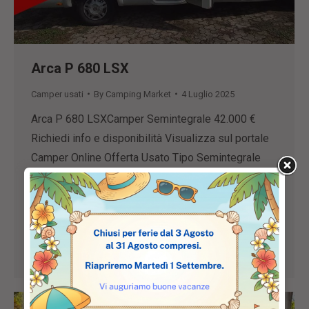
Arca P 680 LSX
Camper usati
By
Camping Market
4 Luglio 2025
Arca P 680 LSXCamper Semintegrale 42.000 €
Richiedi info e disponibilità Visualizza sul portale
Camper Online Offerta Usato Tipo Semintegrale
Marca Arca Modello P 680 LSX Anno 2011 Km
31.200 Km Motore DUCATO 2.3JTD (Euro 4)
Potenza Da 121 a 140 cv Posti 4 Letti 4
Dimensioni 690 x 230 cm Allestimento Telaio Al-
Ko o…