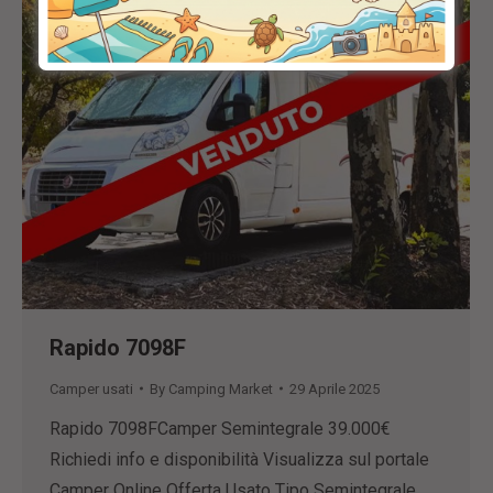
Rapido 7098F
Camper usati
By
Camping Market
29 Aprile 2025
Rapido 7098FCamper Semintegrale 39.000€
Richiedi info e disponibilità Visualizza sul portale
Camper Online Offerta Usato Tipo Semintegrale