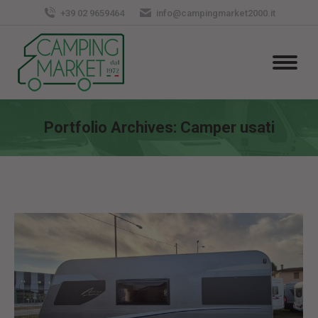
+39 02 9659464
info@campingmarket2000.it
Portfolio Archives:
Camper usati